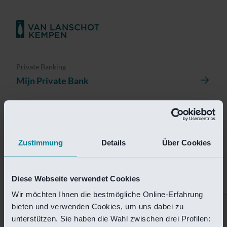
Private Banking
Mijn Private Bank
Investment Management
Investment Management Portal
Zustimmung
Details
Über Cookies
Investment Banking
Van Lanschot Kempen Research
Diese Webseite verwendet Cookies
Wir möchten Ihnen die bestmögliche Online-Erfahrung
bieten und verwenden Cookies, um uns dabei zu
Helaas is deze pagina
unterstützen. Sie haben die Wahl zwischen drei Profilen: