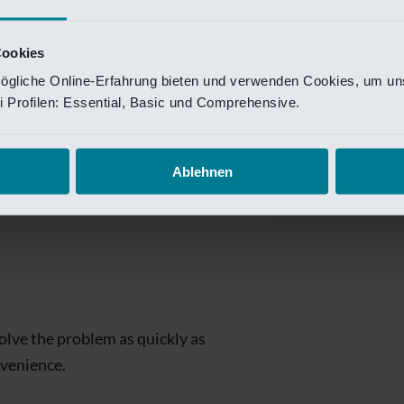
Private Banking
 toegang te krijgen.
Mijn Private Bank
Cookies
ögliche Online-Erfahrung bieten und verwenden Cookies, um uns
Investment Managemen
 Profilen: Essential, Basic und Comprehensive.
Investment Manag
page is
Investment Banking
Ablehnen
Van Lanschot Kem
olve the problem as quickly as
nvenience.