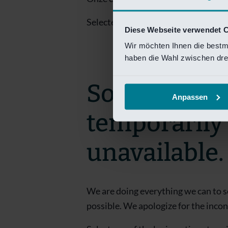
Selecteer een van de login opties om
Diese Webseite verwendet 
Wir möchten Ihnen die bestm
haben die Wahl zwischen drei
Sorry! This 
Anpassen
temporarily
unavailable.
We are doing everything we can to s
possible. We apologize for the inco