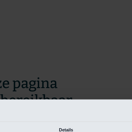
ze pagina
t bereikbaar.
m zo snel mogelijk te verhelpen.
Details