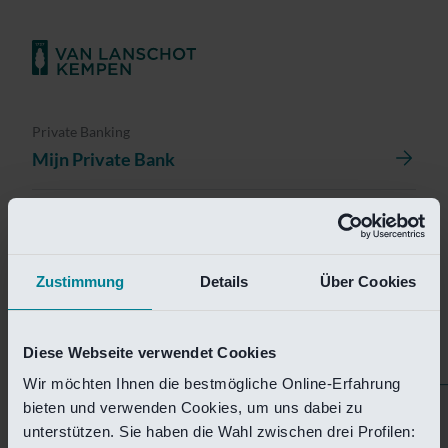
Private Banking
Mijn Private Bank
Investment Management
Investment Management Portal
Zustimmung
Details
Über Cookies
Investment Banking
Van Lanschot Kempen Research
Diese Webseite verwendet Cookies
Wir möchten Ihnen die bestmögliche Online-Erfahrung
bieten und verwenden Cookies, um uns dabei zu
Helaas is deze pagina
unterstützen. Sie haben die Wahl zwischen drei Profilen: