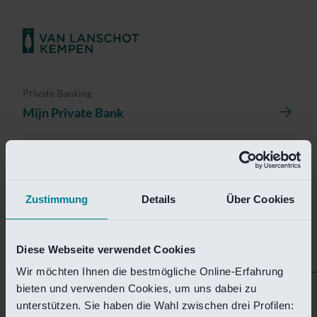
Private Banking
Mijn Private Bank
Investment Management
Investment Management Portal
Zustimmung
Details
Über Cookies
Investment Banking
Van Lanschot Kempen Research
Diese Webseite verwendet Cookies
Wir möchten Ihnen die bestmögliche Online-Erfahrung
bieten und verwenden Cookies, um uns dabei zu
Helaas is deze pagina
unterstützen. Sie haben die Wahl zwischen drei Profilen: