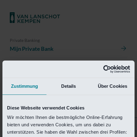
Private Banking
Mijn Private Bank
Investment Management
Investment Management Portal
Zustimmung
Details
Über Cookies
Investment Banking
Van Lanschot Kempen Research
Diese Webseite verwendet Cookies
Wir möchten Ihnen die bestmögliche Online-Erfahrung
bieten und verwenden Cookies, um uns dabei zu
Helaas is deze pagina
unterstützen. Sie haben die Wahl zwischen drei Profilen: