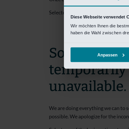
Selecteer een van de login opties om
Diese Webseite verwendet 
Wir möchten Ihnen die bestm
haben die Wahl zwischen drei
Sorry! This 
Anpassen
temporarily
unavailable.
We are doing everything we can to s
possible. We apologize for the inco