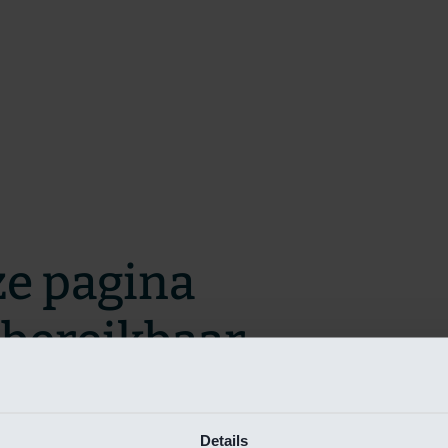
ze pagina
t bereikbaar.
m zo snel mogelijk te verhelpen.
Details