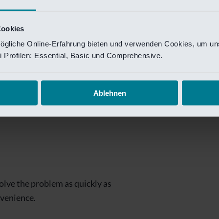
Private Banking
 toegang te krijgen.
Mijn Private Bank
Cookies
ögliche Online-Erfahrung bieten und verwenden Cookies, um uns
Investment Managemen
 Profilen: Essential, Basic und Comprehensive.
Investment Manag
page is
Investment Banking
Ablehnen
Van Lanschot Kem
olve the problem as quickly as
nvenience.