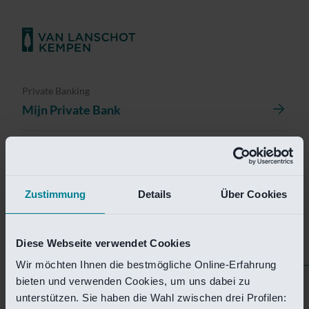
Private Banking
Mijn Private Bank
Investment Management
Investment Management Portal
Zustimmung
Details
Über Cookies
Investment Banking
Van Lanschot Kempen Research
Diese Webseite verwendet Cookies
Wir möchten Ihnen die bestmögliche Online-Erfahrung
bieten und verwenden Cookies, um uns dabei zu
Helaas is deze pagina
unterstützen. Sie haben die Wahl zwischen drei Profilen: