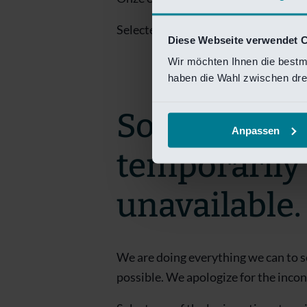
Selecteer een van de login opties om
Diese Webseite verwendet 
Wir möchten Ihnen die bestm
haben die Wahl zwischen drei
Sorry! This 
Anpassen
temporarily
unavailable.
We are doing everything we can to s
possible. We apologize for the inco