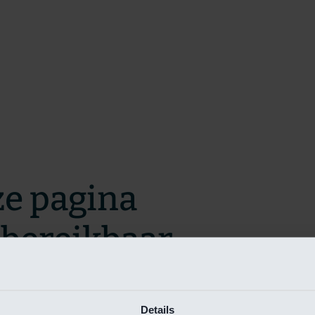
ze pagina
t bereikbaar.
m zo snel mogelijk te verhelpen.
Details