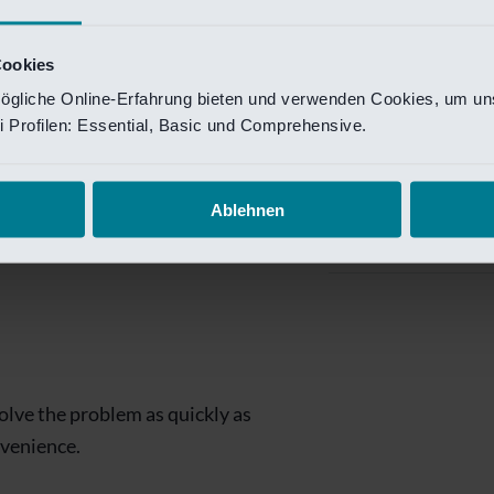
Private Banking
 toegang te krijgen.
Mijn Private Bank
Cookies
ögliche Online-Erfahrung bieten und verwenden Cookies, um uns
Investment Managemen
 Profilen: Essential, Basic und Comprehensive.
Investment Manag
page is
Investment Banking
Ablehnen
Van Lanschot Kem
olve the problem as quickly as
nvenience.