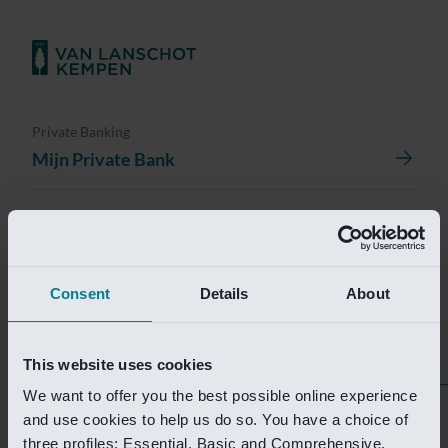
Private Banking
Mijn Private Bank
Investment Management
Investment Management Portal
Consent
Details
About
Investment Banking
Van Lanschot Kempen Research
This website uses cookies
We want to offer you the best possible online experience
Helaas is deze pagina
and use cookies to help us do so. You have a choice of
three profiles: Essential, Basic and Comprehensive.