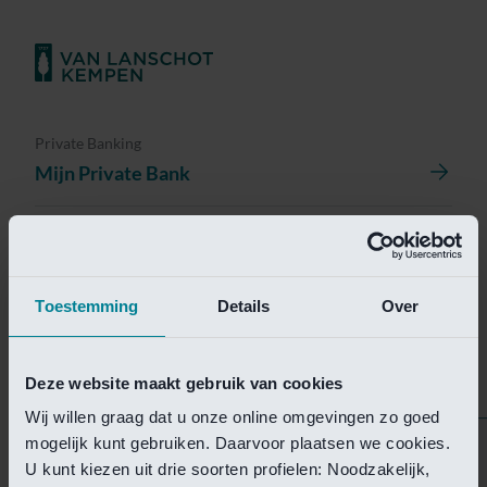
Private Banking
Mijn Private Bank
Investment Management
Investment Management Portal
Toestemming
Details
Over
Investment Banking
Van Lanschot Kempen Research
Deze website maakt gebruik van cookies
Wij willen graag dat u onze online omgevingen zo goed
mogelijk kunt gebruiken. Daarvoor plaatsen we cookies.
Helaas is deze pagina
U kunt kiezen uit drie soorten profielen: Noodzakelijk,