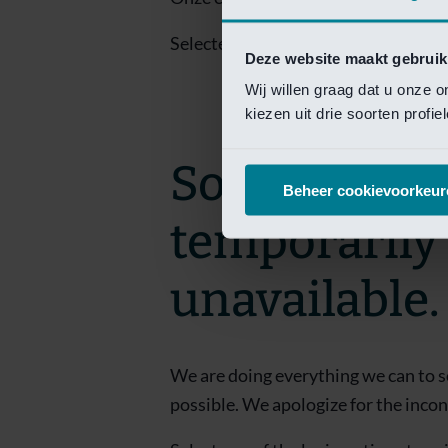
Selecteer een van de login opties om
Deze website maakt gebruik
Wij willen graag dat u onze 
kiezen uit drie soorten profi
Sorry! This 
Beheer cookievoorkeur
temporarily
unavailable.
We are doing everything we can to s
possible. We apologize for the inco