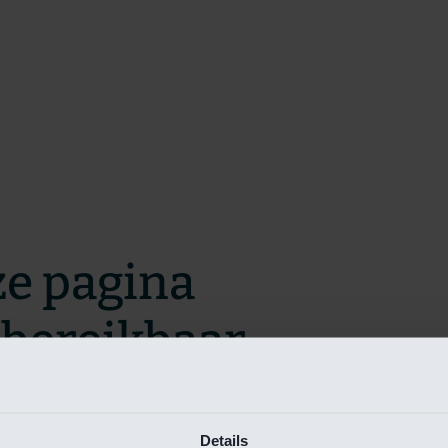
ze pagina
t bereikbaar.
m zo snel mogelijk te verhelpen.
Details