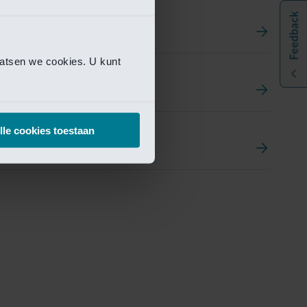
aatsen we cookies. U kunt
t
ement Portal
lle cookies toestaan
pen Research