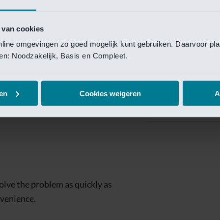
Private Banking
 toegang te krijgen.
Mijn Private Bank
 van cookies
online omgevingen zo goed mogelijk kunt gebruiken. Daarvoor pl
Investment Managemen
elen: Noodzakelijk, Basis en Compleet.
Investment Manag
page is
Investment Banking
en
Cookies weigeren
A
Van Lanschot Kem
olve the problem as quickly as
nvenience.