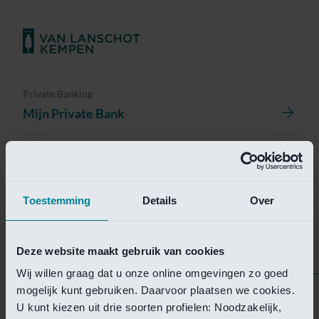
Private Banking
Mijn Private Bank
Investment Management
Investment Management Portal
Toestemming
Details
Over
Investment Banking
Van Lanschot Kempen Research
Deze website maakt gebruik van cookies
Wij willen graag dat u onze online omgevingen zo goed
mogelijk kunt gebruiken. Daarvoor plaatsen we cookies.
Helaas is deze pagina
U kunt kiezen uit drie soorten profielen: Noodzakelijk,