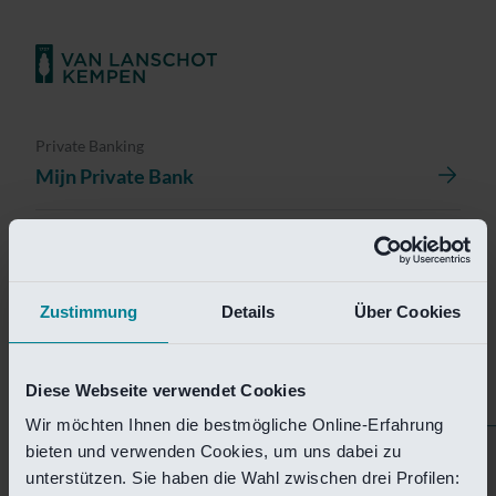
Private Banking
Mijn Private Bank
Investment Management
Investment Management Portal
Zustimmung
Details
Über Cookies
Investment Banking
Van Lanschot Kempen Research
Diese Webseite verwendet Cookies
Wir möchten Ihnen die bestmögliche Online-Erfahrung
bieten und verwenden Cookies, um uns dabei zu
Helaas is deze pagina
unterstützen. Sie haben die Wahl zwischen drei Profilen: