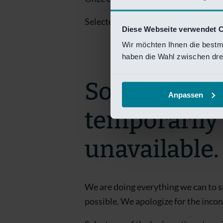
Selecteer een van de login opties om
Diese Webseite verwendet 
Wir möchten Ihnen die bestm
haben die Wahl zwischen drei
Sorry! This 
Anpassen
temporarily
unavailable.
We are doing everything we can to s
possible. We apologize for the inco