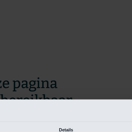
ze pagina
t bereikbaar.
m zo snel mogelijk te verhelpen.
Details