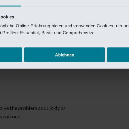
Private Banking
 toegang te krijgen.
Mijn Private Bank
Cookies
ögliche Online-Erfahrung bieten und verwenden Cookies, um uns
Investment Managemen
 Profilen: Essential, Basic und Comprehensive.
Investment Manag
page is
Investment Banking
Ablehnen
Van Lanschot Kem
olve the problem as quickly as
nvenience.