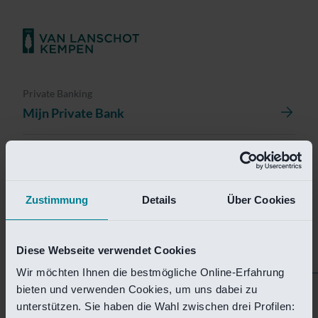
Private Banking
Mijn Private Bank
Investment Management
Investment Management Portal
Zustimmung
Details
Über Cookies
Investment Banking
Van Lanschot Kempen Research
Diese Webseite verwendet Cookies
Wir möchten Ihnen die bestmögliche Online-Erfahrung
bieten und verwenden Cookies, um uns dabei zu
Helaas is deze pagina
unterstützen. Sie haben die Wahl zwischen drei Profilen: