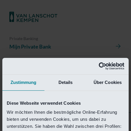
Private Banking
Mijn Private Bank
Investment Management
Investment Management Portal
Zustimmung
Details
Über Cookies
Investment Banking
Van Lanschot Kempen Research
Diese Webseite verwendet Cookies
Wir möchten Ihnen die bestmögliche Online-Erfahrung
bieten und verwenden Cookies, um uns dabei zu
Helaas is deze pagina
unterstützen. Sie haben die Wahl zwischen drei Profilen: