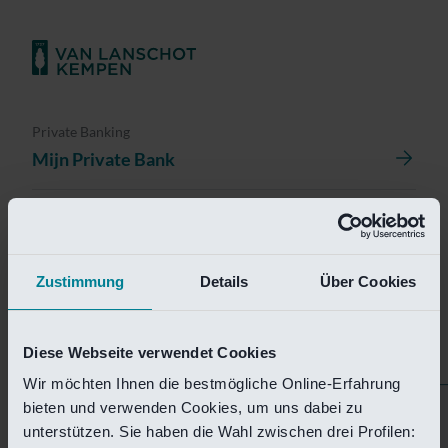
Private Banking
Mijn Private Bank
Investment Management
Investment Management Portal
Zustimmung
Details
Über Cookies
Investment Banking
Van Lanschot Kempen Research
Diese Webseite verwendet Cookies
Wir möchten Ihnen die bestmögliche Online-Erfahrung
bieten und verwenden Cookies, um uns dabei zu
Helaas is deze pagina
unterstützen. Sie haben die Wahl zwischen drei Profilen: