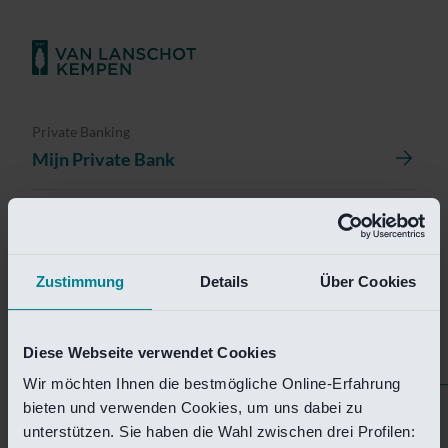
Private Banking
Mijn Private Bank
Investment Management
Investment Management Portal
Zustimmung
Details
Über Cookies
Investment Banking
Van Lanschot Kempen Research
Diese Webseite verwendet Cookies
Wir möchten Ihnen die bestmögliche Online-Erfahrung
bieten und verwenden Cookies, um uns dabei zu
Helaas is deze pagina
unterstützen. Sie haben die Wahl zwischen drei Profilen: