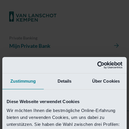
Private Banking
Mijn Private Bank
Investment Management
Investment Management Portal
Zustimmung
Details
Über Cookies
Investment Banking
Van Lanschot Kempen Research
Diese Webseite verwendet Cookies
Wir möchten Ihnen die bestmögliche Online-Erfahrung
bieten und verwenden Cookies, um uns dabei zu
Helaas is deze pagina
unterstützen. Sie haben die Wahl zwischen drei Profilen: