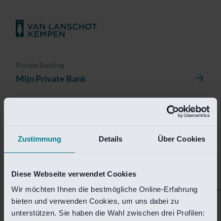
Private Banking
Mijn Private Bank
Investment Management
Investment Management Portal
Zustimmung
Details
Über Cookies
Investment Banking
Van Lanschot Kempen Research
Diese Webseite verwendet Cookies
Wir möchten Ihnen die bestmögliche Online-Erfahrung
bieten und verwenden Cookies, um uns dabei zu
Helaas is deze pagina
unterstützen. Sie haben die Wahl zwischen drei Profilen: