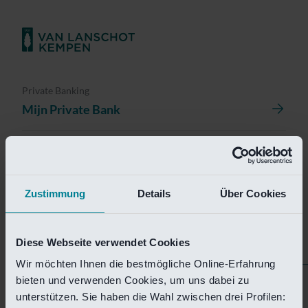
Private Banking
Mijn Private Bank
Investment Management
Investment Management Portal
Zustimmung
Details
Über Cookies
Investment Banking
Van Lanschot Kempen Research
Diese Webseite verwendet Cookies
Wir möchten Ihnen die bestmögliche Online-Erfahrung
bieten und verwenden Cookies, um uns dabei zu
Helaas is deze pagina
unterstützen. Sie haben die Wahl zwischen drei Profilen: