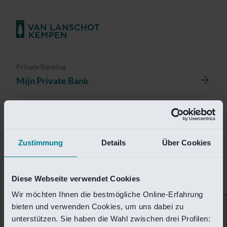
Private Banking
Mijn Private Bank
Investment Management
Investment Management Portal
Zustimmung
Details
Über Cookies
Investment Banking
Van Lanschot Kempen Research
Diese Webseite verwendet Cookies
Wir möchten Ihnen die bestmögliche Online-Erfahrung
bieten und verwenden Cookies, um uns dabei zu
Helaas is deze pagina
unterstützen. Sie haben die Wahl zwischen drei Profilen: