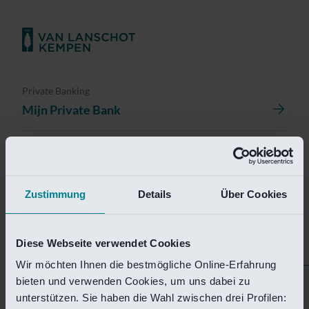
Private Banking
Mijn Private Bank
Investment Management
Investment Management Portal
Zustimmung
Details
Über Cookies
Investment Banking
Van Lanschot Kempen Research
Diese Webseite verwendet Cookies
Wir möchten Ihnen die bestmögliche Online-Erfahrung
bieten und verwenden Cookies, um uns dabei zu
Helaas is deze pagina
unterstützen. Sie haben die Wahl zwischen drei Profilen: