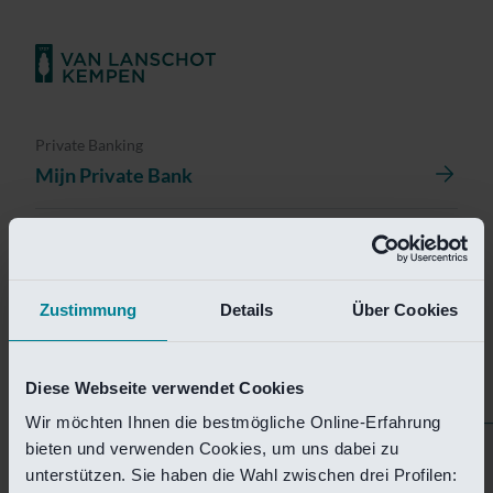
Private Banking
Mijn Private Bank
Investment Management
Investment Management Portal
Zustimmung
Details
Über Cookies
Investment Banking
Van Lanschot Kempen Research
Diese Webseite verwendet Cookies
Wir möchten Ihnen die bestmögliche Online-Erfahrung
bieten und verwenden Cookies, um uns dabei zu
Helaas is deze pagina
unterstützen. Sie haben die Wahl zwischen drei Profilen: