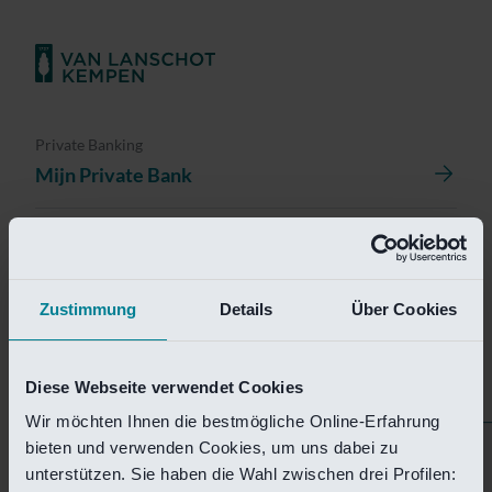
Private Banking
Mijn Private Bank
Investment Management
Investment Management Portal
Zustimmung
Details
Über Cookies
Investment Banking
Van Lanschot Kempen Research
Diese Webseite verwendet Cookies
Wir möchten Ihnen die bestmögliche Online-Erfahrung
bieten und verwenden Cookies, um uns dabei zu
Helaas is deze pagina
unterstützen. Sie haben die Wahl zwischen drei Profilen: