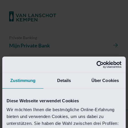
Private Banking
Mijn Private Bank
Investment Management
Investment Management Portal
Zustimmung
Details
Über Cookies
Investment Banking
Van Lanschot Kempen Research
Diese Webseite verwendet Cookies
Wir möchten Ihnen die bestmögliche Online-Erfahrung
bieten und verwenden Cookies, um uns dabei zu
Helaas is deze pagina
unterstützen. Sie haben die Wahl zwischen drei Profilen: