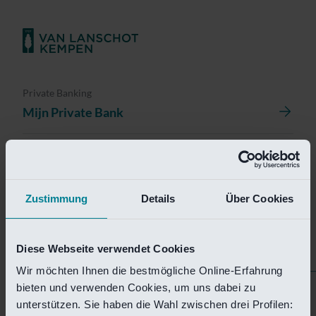
Private Banking
Mijn Private Bank
Investment Management
Investment Management Portal
Zustimmung
Details
Über Cookies
Investment Banking
Van Lanschot Kempen Research
Diese Webseite verwendet Cookies
Wir möchten Ihnen die bestmögliche Online-Erfahrung
bieten und verwenden Cookies, um uns dabei zu
Helaas is deze pagina
unterstützen. Sie haben die Wahl zwischen drei Profilen: