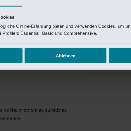
Private Banking
 toegang te krijgen.
Mijn Private Bank
Cookies
ögliche Online-Erfahrung bieten und verwenden Cookies, um uns
Investment Managemen
 Profilen: Essential, Basic und Comprehensive.
Investment Manag
page is
Investment Banking
Ablehnen
Van Lanschot Kem
olve the problem as quickly as
nvenience.