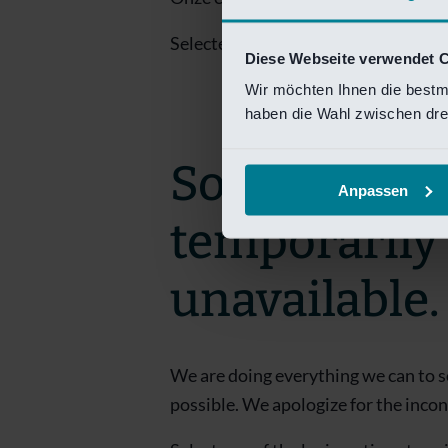
Selecteer een van de login opties om
Diese Webseite verwendet 
Wir möchten Ihnen die bestm
haben die Wahl zwischen drei
Sorry! This 
Anpassen
temporarily
unavailable.
We are doing everything we can to s
possible. We apologize for the inco