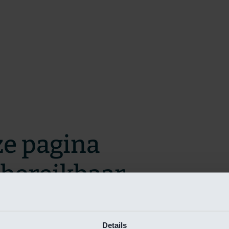
ze pagina
t bereikbaar.
m zo snel mogelijk te verhelpen.
Details