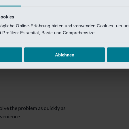
Private Banking
 toegang te krijgen.
Mijn Private Bank
Cookies
ögliche Online-Erfahrung bieten und verwenden Cookies, um uns
Investment Managemen
 Profilen: Essential, Basic und Comprehensive.
Investment Manag
page is
Investment Banking
Ablehnen
Van Lanschot Kem
olve the problem as quickly as
nvenience.