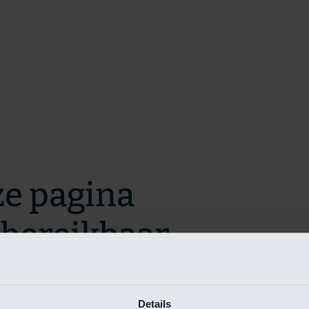
ze pagina
t bereikbaar.
m zo snel mogelijk te verhelpen.
Details