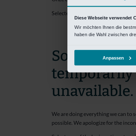
Selecteer een van de login opties om
Diese Webseite verwendet 
Wir möchten Ihnen die bestm
haben die Wahl zwischen drei
Sorry! This 
Anpassen
temporarily
unavailable.
We are doing everything we can to s
possible. We apologize for the inco