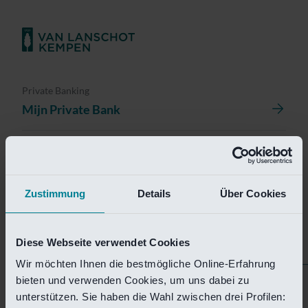
Private Banking
Mijn Private Bank
Investment Management
Investment Management Portal
Zustimmung
Details
Über Cookies
Investment Banking
Van Lanschot Kempen Research
Diese Webseite verwendet Cookies
Wir möchten Ihnen die bestmögliche Online-Erfahrung
bieten und verwenden Cookies, um uns dabei zu
Helaas is deze pagina
unterstützen. Sie haben die Wahl zwischen drei Profilen: