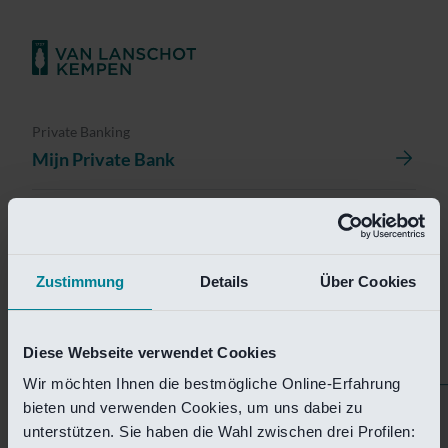
Private Banking
Mijn Private Bank
Investment Management
Investment Management Portal
Zustimmung
Details
Über Cookies
Investment Banking
Van Lanschot Kempen Research
Diese Webseite verwendet Cookies
Wir möchten Ihnen die bestmögliche Online-Erfahrung
bieten und verwenden Cookies, um uns dabei zu
Helaas is deze pagina
unterstützen. Sie haben die Wahl zwischen drei Profilen: