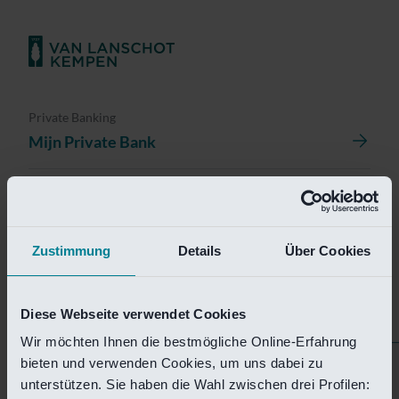
Private Banking
Mijn Private Bank
Investment Management
Investment Management Portal
Zustimmung
Details
Über Cookies
Investment Banking
Van Lanschot Kempen Research
Diese Webseite verwendet Cookies
Wir möchten Ihnen die bestmögliche Online-Erfahrung
bieten und verwenden Cookies, um uns dabei zu
Helaas is deze pagina
unterstützen. Sie haben die Wahl zwischen drei Profilen: