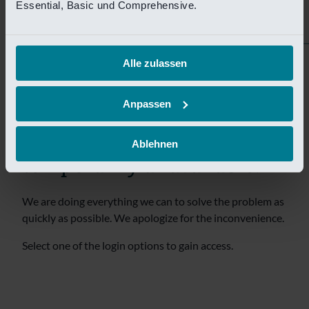
tijdelijk niet bereikbaar.
Essential, Basic und Comprehensive.
Wij doen er alles aan om het probleem zo snel mogelijk
te verhelpen. Onze excuses voor het ongemak.
Alle zulassen
Selecteer een van de login opties om toegang te krijgen.
Anpassen
Sorry! This page is
Ablehnen
temporarily unavailable.
We are doing everything we can to solve the problem as
quickly as possible. We apologize for the inconvenience.
Select one of the login options to gain access.