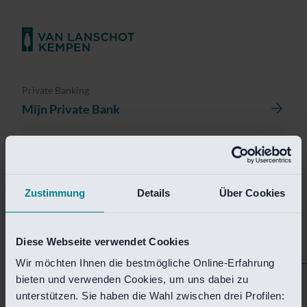
Private Banking
Mijn Private Bank
Investment Management
Investment Management Portal
Zustimmung
Details
Über Cookies
Investment Banking
Van Lanschot Kempen Research
Diese Webseite verwendet Cookies
Wir möchten Ihnen die bestmögliche Online-Erfahrung
bieten und verwenden Cookies, um uns dabei zu
Helaas is deze pagina
unterstützen. Sie haben die Wahl zwischen drei Profilen: