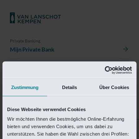
Private Banking
Mijn Private Bank
Investment Management
Investment Management Portal
Zustimmung
Details
Über Cookies
Investment Banking
Van Lanschot Kempen Research
Diese Webseite verwendet Cookies
Wir möchten Ihnen die bestmögliche Online-Erfahrung
bieten und verwenden Cookies, um uns dabei zu
Helaas is deze pagina
unterstützen. Sie haben die Wahl zwischen drei Profilen: