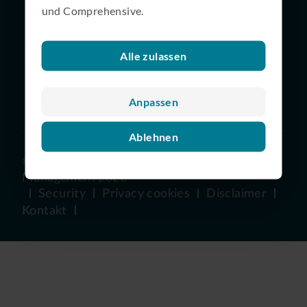
und Comprehensive.
Fund library
Compliance Dokumente und
Pflichtinformationen
Alle zulassen
Sustainable investment policies and
publications
Anpassen
Ablehnen
©
Van Lanschot Kempen Investment
Management
2026
Security
Privacy cookies
Disclaimer
Kontakt