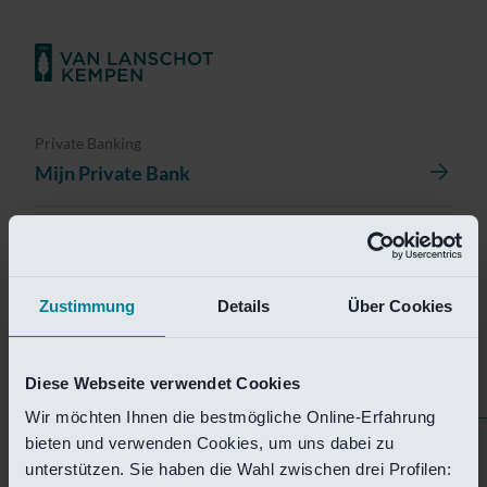
Private Banking
Mijn Private Bank
Investment Management
Investment Management Portal
Zustimmung
Details
Über Cookies
Investment Banking
Van Lanschot Kempen Research
Diese Webseite verwendet Cookies
Wir möchten Ihnen die bestmögliche Online-Erfahrung
bieten und verwenden Cookies, um uns dabei zu
Helaas is deze pagina
unterstützen. Sie haben die Wahl zwischen drei Profilen: