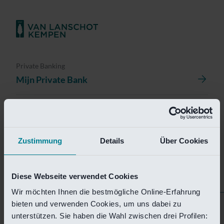
Private Banking
Mijn Private Bank
Investment Management
Investment Management Portal
Zustimmung
Details
Über Cookies
Investment Banking
Van Lanschot Kempen Research
Diese Webseite verwendet Cookies
Wir möchten Ihnen die bestmögliche Online-Erfahrung
bieten und verwenden Cookies, um uns dabei zu
Helaas is deze pagina
unterstützen. Sie haben die Wahl zwischen drei Profilen: