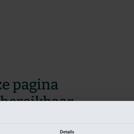
ze pagina
t bereikbaar.
m zo snel mogelijk te verhelpen.
Details