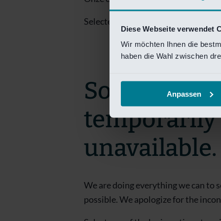
Selecteer een van de login opties om
Diese Webseite verwendet 
Wir möchten Ihnen die bestm
haben die Wahl zwischen drei
Sorry! This 
Anpassen
temporarily
unavailable.
We are doing everything we can to s
possible. We apologize for the inco