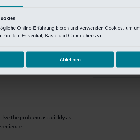
Private Banking
 toegang te krijgen.
Mijn Private Bank
Cookies
ögliche Online-Erfahrung bieten und verwenden Cookies, um uns
Investment Managemen
 Profilen: Essential, Basic und Comprehensive.
Investment Manag
page is
Investment Banking
Ablehnen
Van Lanschot Kem
olve the problem as quickly as
nvenience.