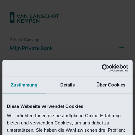
Private Banking
Mijn Private Bank
Investment Management
Investment Management Portal
Zustimmung
Details
Über Cookies
Investment Banking
Van Lanschot Kempen Research
Diese Webseite verwendet Cookies
Wir möchten Ihnen die bestmögliche Online-Erfahrung
bieten und verwenden Cookies, um uns dabei zu
Helaas is deze pagina
unterstützen. Sie haben die Wahl zwischen drei Profilen: