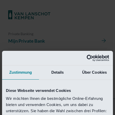
Private Banking
Mijn Private Bank
Investment Management
Investment Management Portal
Zustimmung
Details
Über Cookies
Investment Banking
Van Lanschot Kempen Research
Diese Webseite verwendet Cookies
Wir möchten Ihnen die bestmögliche Online-Erfahrung
bieten und verwenden Cookies, um uns dabei zu
Helaas is deze pagina
unterstützen. Sie haben die Wahl zwischen drei Profilen: