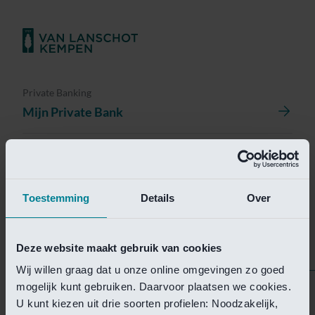
Private Banking
Mijn Private Bank
Investment Management
Investment Management Portal
Toestemming
Details
Over
Investment Banking
Van Lanschot Kempen Research
Deze website maakt gebruik van cookies
Wij willen graag dat u onze online omgevingen zo goed
mogelijk kunt gebruiken. Daarvoor plaatsen we cookies.
Helaas is deze pagina
U kunt kiezen uit drie soorten profielen: Noodzakelijk,