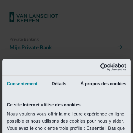
Private Banking
Mijn Private Bank
Investment Management
Investment Management Portal
Consentement
Détails
À propos des cookies
Investment Banking
Van Lanschot Kempen Research
Ce site Internet utilise des cookies
Nous voulons vous offrir la meilleure expérience en ligne
possible et nous utilisons des cookies pour nous y aider.
Helaas is deze pagina
Vous avez le choix entre trois profils : Essentiel, Basique