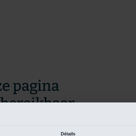
ze pagina
t bereikbaar.
m zo snel mogelijk te verhelpen.
Détails