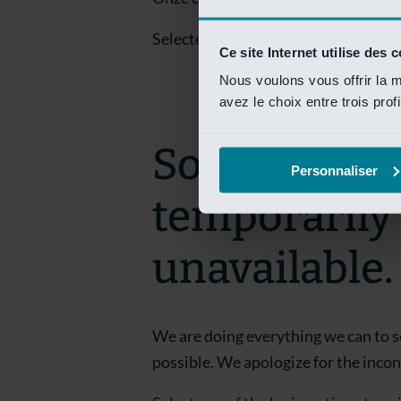
Selecteer een van de login opties om
Ce site Internet utilise des 
Nous voulons vous offrir la m
avez le choix entre trois prof
Sorry! This 
Personnaliser
temporarily
unavailable.
We are doing everything we can to s
possible. We apologize for the inco