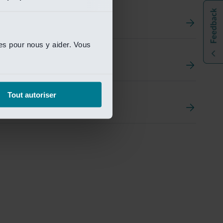
ies pour nous y aider. Vous
t
ement Portal
Tout autoriser
pen Research