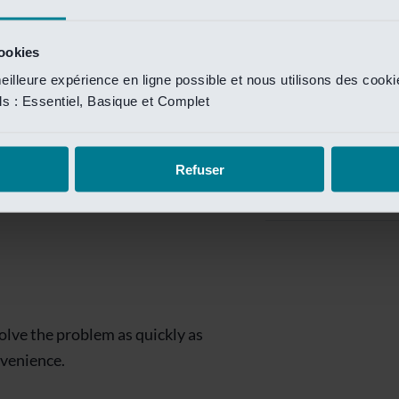
Private Banking
 toegang te krijgen.
Mijn Private Bank
cookies
eilleure expérience en ligne possible et nous utilisons des cook
Investment Managemen
ils : Essentiel, Basique et Complet
Investment Manag
page is
Investment Banking
Refuser
Van Lanschot Kem
olve the problem as quickly as
nvenience.