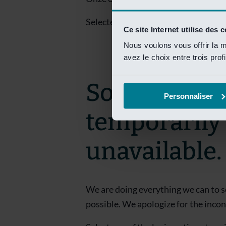
Selecteer een van de login opties om
Ce site Internet utilise des 
Nous voulons vous offrir la m
avez le choix entre trois prof
Sorry! This 
Personnaliser
temporarily
unavailable.
We are doing everything we can to s
possible. We apologize for the inco