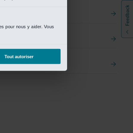
ies pour nous y aider. Vous
t
ement Portal
Tout autoriser
pen Research