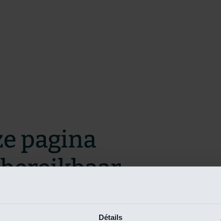
ze pagina
t bereikbaar.
m zo snel mogelijk te verhelpen.
Détails