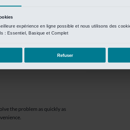
Private Banking
 toegang te krijgen.
Mijn Private Bank
cookies
eilleure expérience en ligne possible et nous utilisons des cook
Investment Managemen
ils : Essentiel, Basique et Complet
Investment Manag
page is
Investment Banking
Refuser
Van Lanschot Kem
olve the problem as quickly as
nvenience.