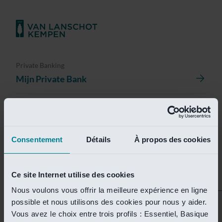
Private Banking
Mijn Private Bank
Investment Management
Investment Management Portal
Consentement
Détails
À propos des cookies
Investment Banking
Van Lanschot Kempen Research
Ce site Internet utilise des cookies
Nous voulons vous offrir la meilleure expérience en ligne
possible et nous utilisons des cookies pour nous y aider.
Helaas is deze pagina
Vous avez le choix entre trois profils : Essentiel, Basique