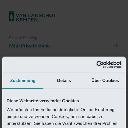
Private Banking
Mijn Private Bank
Investment Management
Investment Management Portal
Zustimmung
Details
Über Cookies
Investment Banking
Van Lanschot Kempen Research
Diese Webseite verwendet Cookies
Wir möchten Ihnen die bestmögliche Online-Erfahrung
bieten und verwenden Cookies, um uns dabei zu
Helaas is deze pagina
unterstützen. Sie haben die Wahl zwischen drei Profilen: