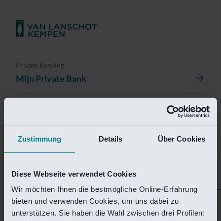
Private Banking
Mijn Private Bank
Investment Management
Investment Management Portal
Zustimmung
Details
Über Cookies
Investment Banking
Van Lanschot Kempen Research
Diese Webseite verwendet Cookies
Wir möchten Ihnen die bestmögliche Online-Erfahrung
bieten und verwenden Cookies, um uns dabei zu
Helaas is deze pagina
unterstützen. Sie haben die Wahl zwischen drei Profilen: