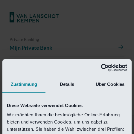
Private Banking
Mijn Private Bank
Investment Management
Investment Management Portal
Zustimmung
Details
Über Cookies
Investment Banking
Van Lanschot Kempen Research
Diese Webseite verwendet Cookies
Wir möchten Ihnen die bestmögliche Online-Erfahrung
bieten und verwenden Cookies, um uns dabei zu
Helaas is deze pagina
unterstützen. Sie haben die Wahl zwischen drei Profilen: