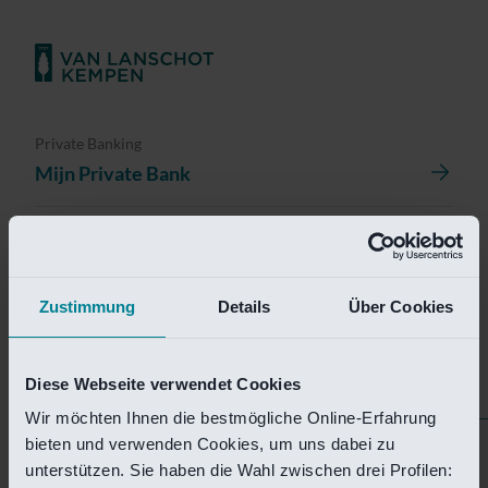
Private Banking
Mijn Private Bank
Investment Management
Investment Management Portal
Zustimmung
Details
Über Cookies
Investment Banking
Van Lanschot Kempen Research
Diese Webseite verwendet Cookies
Wir möchten Ihnen die bestmögliche Online-Erfahrung
bieten und verwenden Cookies, um uns dabei zu
Helaas is deze pagina
unterstützen. Sie haben die Wahl zwischen drei Profilen: